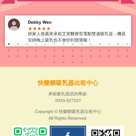
Debby Wen
經家人推薦來承租艾美醫療型電動雙邊吸乳器，機器
安靜晚上吸乳也不會吵到寶寶喔！
快樂餵吸乳器出租中心
承租吸乳器諮詢專線:
0933-527337
Copyright © 快樂餵吸乳器出租中心
All Rights Reserved.