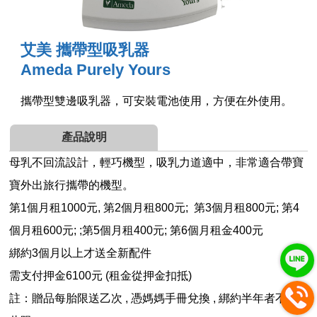
艾美 攜帶型吸乳器
Ameda Purely Yours
攜帶型雙邊吸乳器，可安裝電池使用，方便在外使用。
產品說明
母乳不回流設計，輕巧機型，吸乳力道適中，非常適合帶寶
寶外出旅行攜帶的機型。
第1個月租1000元, 第2個月租800元;
第3個月租800
元; 第4
個月租600
元; ;第5個月租400
元
; 第6個月租金400元
綁約3個月以上才送全新配件
需支付押金6100元 (租金從押金扣抵)
註：贈品每胎限送乙次 , 憑媽媽手冊兌換 , 綁約半年者不在