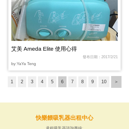
艾美 Ameda Elite 使用心得
發布日期：2017/2/21
by:YaYa Teng
1
2
3
4
5
6
7
8
9
10
＞
快樂餵吸乳器出租中心
承租吸乳器諮詢專線: