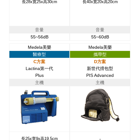
長28x寛25x高30cm
長40x寛20x高20cm
音量
音量
55~56dB
55~60dB
Medela美樂
Medela美樂
醫療型
攜帶型
C方案
D方案
Lactina第一代
新世代揹包型
Plus
PIS Advanced
主機
主機
長25x寛9x高19.5cm
-