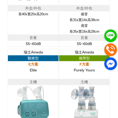
外盒/外包
外盒/外包
長40x寛20x高20cm
後背
長31x寛14x高38cm
肩背
長35x寛16x高28cm
音量
音量
55~60dB
55~60dB
瑞士Ameda
瑞士Ameda
醫療型
攜帶型
E方案
F方案
Elite
Purely Yours
主機
主機